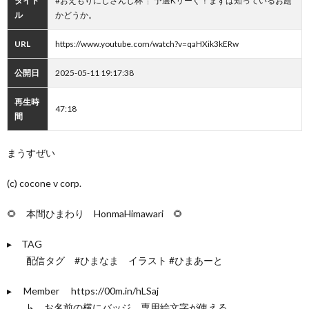
タイト
#おえもりにじさんじ杯 ┊︎ 予選Kリーぐ！まずは知っているお題
ル
かどうか。
URL
https://www.youtube.com/watch?v=qaHXik3kERw
公開日
2025-05-11 19:17:38
再生時
47:18
間
まうすぜい
(c) cocone v corp.
🌻 本間ひまわり HonmaHimawari 🌻
▸︎ TAG
配信タグ #ひまなま イラスト #ひまあーと
▸︎ Member https://00m.in/hLSaj
↳ お名前の横にバッジ 専用絵文字が使える