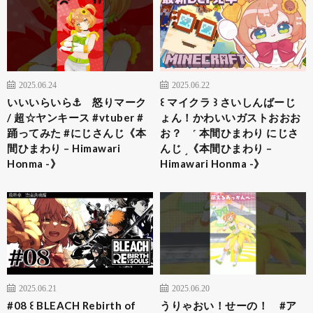
2025.06.24
2025.06.22
いいいらいら⚓ 怒りマーク
꒰ マイクラ ꒱ さいしんばーじ
/ 超☆ヤンキース #vtuber #
ょん！かわいいガストおおお
踊ってみた #にじさんじ《本
お？ ˹ 本間ひまわり にじさ
間ひまわり – Himawari
んじ ˼《本間ひまわり –
Honma -》
Himawari Honma -》
2025.06.21
2025.06.20
#08 ꒰ BLEACH Rebirth of
うりゃおい！せーの！ #ア