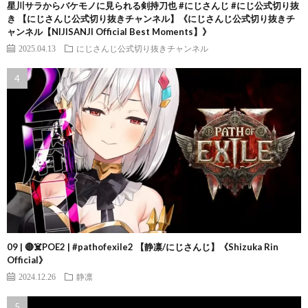
星川サラからバケモノに見られる剣持刀也 #にじさんじ #にじ公式切り抜
き 【にじさんじ公式切り抜きチャンネル】《にじさんじ公式切り抜きチ
ャンネル【NIJISANJI Official Best Moments】》
2025.04.13
にじさんじ公式切り抜きチャンネル
09 | 🔴☠️POE2 | #pathofexile2 【静凛/にじさんじ】《Shizuka Rin
Official》
2024.12.26
静凛