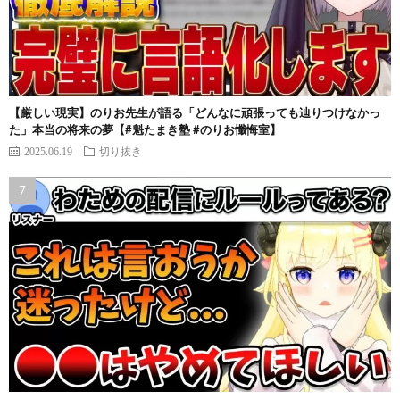
【厳しい現実】のりお先生が語る「どんなに頑張っても辿りつけなかっ
た」本当の将来の夢【#魁たまき塾 #のりお懺悔室】
2025.06.19
切り抜き