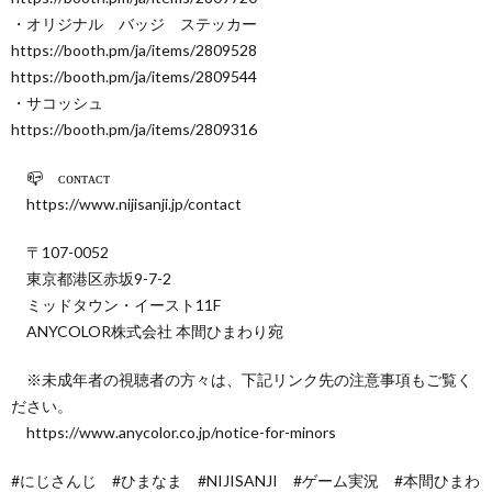
・オリジナル バッジ ステッカー
https://booth.pm/ja/items/2809528
https://booth.pm/ja/items/2809544
・サコッシュ
https://booth.pm/ja/items/2809316
📪 ᴄᴏɴᴛᴀᴄᴛ
https://www.nijisanji.jp/contact
〒107-0052
東京都港区赤坂9-7-2
ミッドタウン・イースト11F
ANYCOLOR株式会社 本間ひまわり宛
※未成年者の視聴者の方々は、下記リンク先の注意事項もご覧く
ださい。
https://www.anycolor.co.jp/notice-for-minors
#にじさんじ #ひまなま #NIJISANJI #ゲーム実況 #本間ひまわ