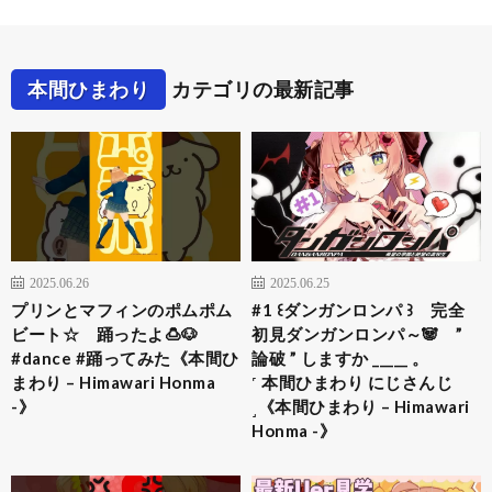
本間ひまわり
カテゴリの最新記事
2025.06.26
2025.06.25
プリンとマフィンのポムポム
#1 ꒰ダンガンロンパ ꒱ 完全
ビート☆ 踊ったよ🍮🐶
初見ダンガンロンパ～🐼 ”
#dance #踊ってみた《本間ひ
論破 ” しますか _____ 。
まわり – Himawari Honma
˹ 本間ひまわり にじさんじ
-》
˼《本間ひまわり – Himawari
Honma -》