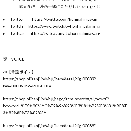
限定配信 映画一緒に見たりしちゃうぉ～!!
▸︎ Twitter https://twitter.com/honmahimawari
▸︎ Twitch https://www.twitch.tv/honhima?lang=ja
▸︎ Twitcas https://twitcasting.tv/honmahimawari/
🐻 VOICE
📣【常設ボイス】
https://shop.nijisanji.jp/s/niji/item/detail/dig-00089?
ima=0000&link=ROBO004
https://shop.nijisanji.jp/s/niji/page/item_search#/all/new/0?
keyword=%E6%9C%AC%E9%96%93%E3%81%B2%E3%81%BE%E
3%82%8F%E3%82%8A
https://shop.nijisanji.jp/s/niji/item/detail/dig-00089?