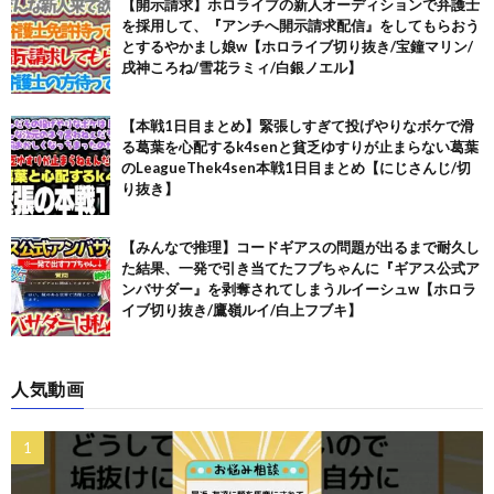
【開示請求】ホロライブの新人オーディションで弁護士
を採用して、『アンチへ開示請求配信』をしてもらおう
とするやかまし娘w【ホロライブ切り抜き/宝鐘マリン/
戌神ころね/雪花ラミィ/白銀ノエル】
【本戦1日目まとめ】緊張しすぎて投げやりなボケで滑
る葛葉を心配するk4senと貧乏ゆすりが止まらない葛葉
のLeagueThek4sen本戦1日目まとめ【にじさんじ/切
り抜き】
【みんなで推理】コードギアスの問題が出るまで耐久し
た結果、一発で引き当てたフブちゃんに『ギアス公式ア
ンバサダー』を剥奪されてしまうルイーシュw【ホロラ
イブ切り抜き/鷹嶺ルイ/白上フブキ】
人気動画