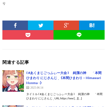
り
関連する記事
꒰ #あくまじごっふぃー大会 ꒱ 純潔の神 ˹ 本間
ひまわり にじさんじ ˼《本間ひまわり – Himawari
Honma -》
2025.06.14
タイトル ꒰ #あくまじごっふぃー大会 ꒱ 純潔の神 ˹ 本間
ひまわり にじさんじ ˼ URL https://ww […][…]