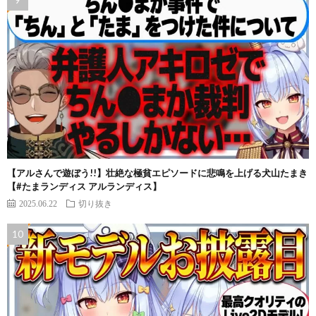
【アルさんで遊ぼう!!】壮絶な極貧エピソードに悲鳴を上げる犬山たまき
【#たまランディス アルランディス】
2025.06.22
切り抜き