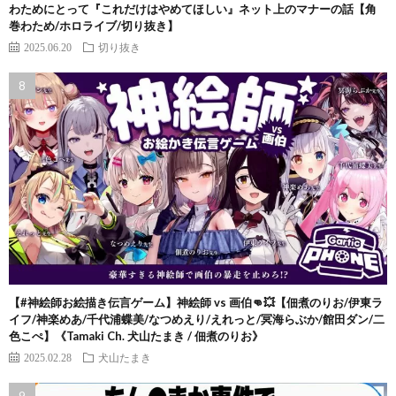
わためにとって『これだけはやめてほしい』ネット上のマナーの話【角
巻わため/ホロライブ/切り抜き】
2025.06.20
切り抜き
【#神絵師お絵描き伝言ゲーム】神絵師 vs 画伯👊💥【佃煮のりお/伊東ラ
イフ/神楽めあ/千代浦蝶美/なつめえり/えれっと/冥海らぶか/館田ダン/二
色こぺ】《Tamaki Ch. 犬山たまき / 佃煮のりお》
2025.02.28
犬山たまき