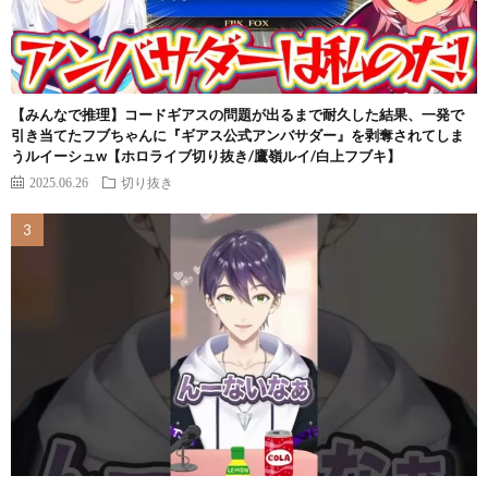
【みんなで推理】コードギアスの問題が出るまで耐久した結果、一発で
引き当てたフブちゃんに『ギアス公式アンバサダー』を剥奪されてしま
うルイーシュw【ホロライブ切り抜き/鷹嶺ルイ/白上フブキ】
2025.06.26
切り抜き