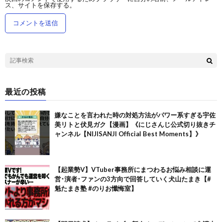
ス、サイトを保存する。
最近の投稿
嫌なことを言われた時の対処方法がパワー系すぎる宇佐
美リトと伏見ガク【漫画】《にじさんじ公式切り抜きチ
ャンネル【NIJISANJI Official Best Moments】》
【起業勢V】VTuber事務所にまつわるお悩み相談に運
営･演者･ファンの3方向で回答していく犬山たまき【#
魁たまき塾 #のりお懺悔室】