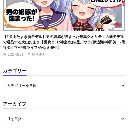
【#犬山たまき新モデル】男の娘感が強まった最高クオリティの新モデル
で逆凸する犬山たまき【兎鞠まり/神楽めあ/星川サラ/夢追翔/神田笑一/熊
谷タクマ/伊東ライフ/かなえ先生】
2025.06.21
切り抜き
カテゴリー
アーカイブ