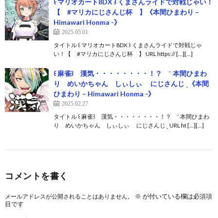
꒰ マリオカート8DX ꒱ くまさんライドで対戦じゃい！
【 #マリカにじさんじ杯 】《本間ひまわり –
Himawari Honma -》
2025.05.01
タイトル ꒰ マリオカート8DX ꒱ くまさんライドで対戦じゃ
い！【 #マリカにじさんじ杯 】 URL https:// […][…]
꒰ 麻雀꒱ 漢気・・・・・・・・！？ ˹ 本間ひまわ
り めいかちゃん しぃしぃ にじさんじ ˼《本間
ひまわり – Himawari Honma -》
2025.02.27
タイトル ꒰ 麻雀꒱ 漢気・・・・・・・・！？ ˹ 本間ひまわ
り めいかちゃん しぃしぃ にじさんじ ˼ URL ht […][…]
コメントを書く
※
が付いている欄は必須項
メールアドレスが公開されることはありません。
目です