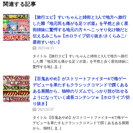
関連する記事
【旅行エピ】すいちゃんと姉街と3人で地方へ旅行
した際『地元民も痛がる足ツボ道』を平然と歩く星
街姉妹に驚愕する地元の方々へこっそり化け物だと
伝えるみこちw【ホロライブ切り抜き/さくらみこ/
星街すいせい】
2025.04.15
タイトル 【旅行エピ】すいちゃんと姉街と3人で地方へ旅行
した際『地元民も痛がる足ツボ道』を平然と歩く星街姉妹に
驚愕する地 […][…]
【百鬼あやめ】がストリートファイター6で格ゲー
デビューを果たすもクラシックコマンドで躓くある
ある展開から、独特のリズムでしっかり技が出せる
ようになっていく成長コンテンツｗ【ホロライブ/切
り抜き】
2025.05.07
タイトル 【百鬼あやめ】がストリートファイター6で格ゲー
デビューを果たすもクラシックコマンドで躓くあるある展開
から、独特 […][…]