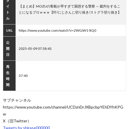
タ
イ
【まとめ】MOZUの客船が早すぎて困惑する警察 ～ 裁判をするこ
ト
とになるブロｗｗｗ【叶/にじさんじ切り抜き/ストグラ切り抜き】
ル
URL
https://www.youtube.com/watch?v=2WGiW1-ltQ0
公
開
2025-05-09 07:58:43
日
再
生
37:40
時
間
サブチャンネル
https://www.youtube.com/channel/UCDznDrJXBpcbpYEhDYhKPG
w
X（旧Twitter）
Tweets by shirase000000