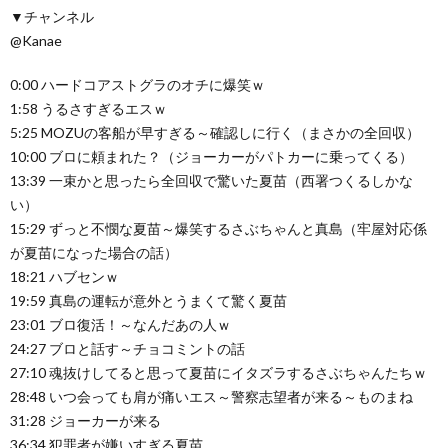
▼チャンネル
@Kanae
0:00 ハードコアストグラのオチに爆笑ｗ
1:58 うるさすぎるエスｗ
5:25 MOZUの客船が早すぎる～確認しに行く（まさかの全回収）
10:00 ブロに頼まれた？（ジョーカーがパトカーに乗ってくる）
13:39 一束かと思ったら全回収で驚いた夏苗（西署つくるしかな
い）
15:29 ずっと不憫な夏苗～爆笑するさぶちゃんと真島（牢屋対応係
が夏苗になった場合の話）
18:21 ハブセンｗ
19:59 真島の運転が意外とうまくて驚く夏苗
23:01 ブロ復活！～なんだあの人ｗ
24:27 ブロと話す～チョコミントの話
27:10 魂抜けしてると思って夏苗にイタズラするさぶちゃんたちｗ
28:48 いつ会っても肩が痛いエス～警察志望者が来る～ものまね
31:28 ジョーカーが来る
36:34 犯罪者が嫌いすぎる夏苗