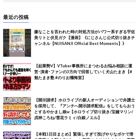
最近の投稿
嫌なことを言われた時の対処方法がパワー系すぎる宇佐
美リトと伏見ガク【漫画】《にじさんじ公式切り抜きチ
ャンネル【NIJISANJI Official Best Moments】》
【起業勢V】VTuber事務所にまつわるお悩み相談に運
営･演者･ファンの3方向で回答していく犬山たまき【#
魁たまき塾 #のりお懺悔室】
【開示請求】ホロライブの新人オーディションで弁護士
を採用して、『アンチへ開示請求配信』をしてもらおう
とするやかまし娘w【ホロライブ切り抜き/宝鐘マリン/
戌神ころね/雪花ラミィ/白銀ノエル】
【本戦1日目まとめ】緊張しすぎて投げやりなボケで滑