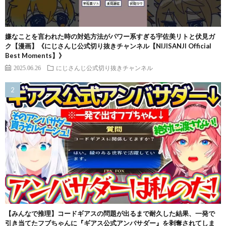
嫌なことを言われた時の対処方法がパワー系すぎる宇佐美リトと伏見ガ
ク【漫画】《にじさんじ公式切り抜きチャンネル【NIJISANJI Official
Best Moments】》
2025.06.26
にじさんじ公式切り抜きチャンネル
【みんなで推理】コードギアスの問題が出るまで耐久した結果、一発で
引き当てたフブちゃんに『ギアス公式アンバサダー』を剥奪されてしま