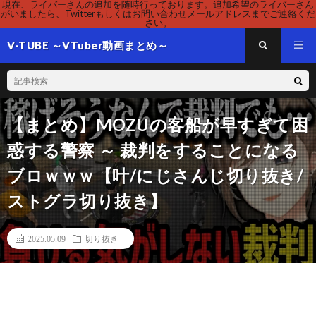
現在、ライバーさんの追加を随時行っております。追加希望のライバーさん
がいましたら、Twitterもしくはお問い合わせメールアドレスまでご連絡くだ
さい。
V-TUBE ～VTuber動画まとめ～
【まとめ】MOZUの客船が早すぎて困
惑する警察 ～ 裁判をすることになる
ブロｗｗｗ【叶/にじさんじ切り抜き/
ストグラ切り抜き】
2025.05.09
切り抜き