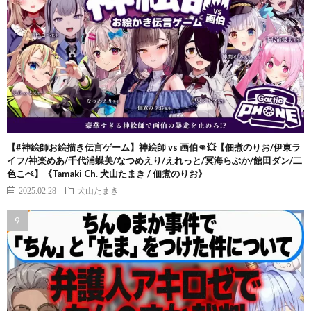
【#神絵師お絵描き伝言ゲーム】神絵師 vs 画伯👊💥【佃煮のりお/伊東ラ
イフ/神楽めあ/千代浦蝶美/なつめえり/えれっと/冥海らぶか/館田ダン/二
色こぺ】《Tamaki Ch. 犬山たまき / 佃煮のりお》
2025.02.28
犬山たまき