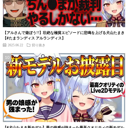
【アルさんで遊ぼう!!】壮絶な極貧エピソードに悲鳴を上げる犬山たまき
【#たまランディス アルランディス】
2025.06.22
切り抜き
【#犬山たまき新モデル】男の娘感が強まった最高クオリティの新モデル