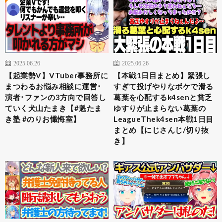
2025.06.26
2025.06.26
【起業勢V】VTuber事務所に
【本戦1日目まとめ】緊張し
まつわるお悩み相談に運営･
すぎて投げやりなボケで滑る
演者･ファンの3方向で回答し
葛葉を心配するk4senと貧乏
ていく犬山たまき【#魁たま
ゆすりが止まらない葛葉の
き塾 #のりお懺悔室】
LeagueThek4sen本戦1日目
まとめ【にじさんじ/切り抜
き】