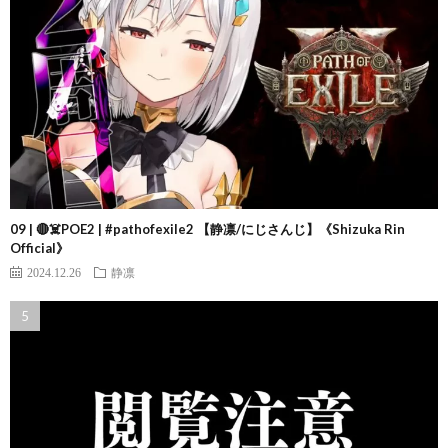
09 | 🔴☠️POE2 | #pathofexile2 【静凛/にじさんじ】《Shizuka Rin
Official》
2024.12.26
静凛