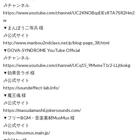
🎶チャンネル
https://www.youtube.com/channel/UC2KNOBqzElEs8TA7SR2Hm2
w
▼まんぼう二等兵 様
🎶公式サイト
http://www.manbou2ndclass.net/p/blog-page_38.html
▼DOVA-SYNDROME YouTube Official
🎶チャンネル
https://www.youtube.com/channel/UCq15_9MvmxT1r2-LLjtkokg
▼効果音ラボ 様
🎶公式サイト
https://soundeffect-lab.info/
▼魔王魂 様
🎶公式サイト
https://maoudamashii.jokersounds.com/
▼フリーBGM・音楽素材MusMus 様
🎶公式サイト
https://musmus.main.jp/