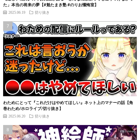
た」本当の将来の夢【#魁たまき塾 #のりお懺悔室】
2025.06.19
切り抜き
わためにとって『これだけはやめてほしい』ネット上のマナーの話【角
巻わため/ホロライブ/切り抜き】
2025.06.20
切り抜き