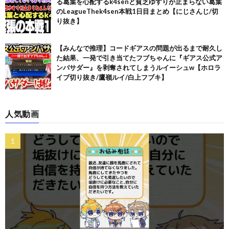
る葛葉を心配するk4senと貧乏ゆすりが止まらない葛葉
のLeagueThek4sen本戦1日目まとめ【にじさんじ/切
り抜き】
【みんなで推理】コードギアスの問題が出るまで耐久し
た結果、一発で引き当てたフブちゃんに『ギアス公式ア
ンバサダー』を剥奪されてしまうルイーシュw【ホロラ
イブ切り抜き/鷹嶺ルイ/白上フブキ】
人気動画