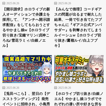
2025.06.26
2025.06.26
【開示請求】ホロライブの新
【みんなで推理】コードギア
人オーディションで弁護士を
スの問題が出るまで耐久した
採用して、『アンチへ開示請
結果、一発で引き当てたフブ
求配信』をしてもらおうとす
ちゃんに『ギアス公式アンバ
るやかまし娘w【ホロライブ
サダー』を剥奪されてしまう
切り抜き/宝鐘マリン/戌神こ
ルイーシュw【ホロライブ切
ろね/雪花ラミィ/白銀ノエ
り抜き/鷹嶺ルイ/白上フブ
ル】
キ】
2025.06.26
2025.06.26
【兎田ぺこら】、翌日の【デ
【ホロライブ切り抜き/白銀ノ
スストランディング2】発売
エル】やかまし娘コラボでそ
イベントに招待され、小島秀
れぞれの凄い所や好きな所を