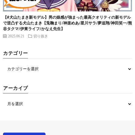
【#犬山たまき新モデル】男の娘感が強まった最高クオリティの新モデル
で逆凸する犬山たまき【兎鞠まり/神楽めあ/星川サラ/夢追翔/神田笑一/熊
谷タクマ/伊東ライフ/かなえ先生】
2025.06.21
切り抜き
カテゴリー
アーカイブ