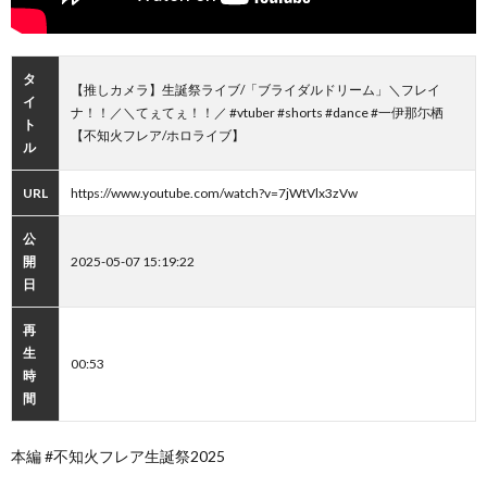
タ
【推しカメラ】生誕祭ライブ/「ブライダルドリーム」＼フレイ
イ
ナ！！／＼てぇてぇ！！／ #vtuber #shorts #dance #一伊那尓栖
ト
【不知火フレア/ホロライブ】
ル
URL
https://www.youtube.com/watch?v=7jWtVlx3zVw
公
開
2025-05-07 15:19:22
日
再
生
00:53
時
間
本編 #不知火フレア生誕祭2025