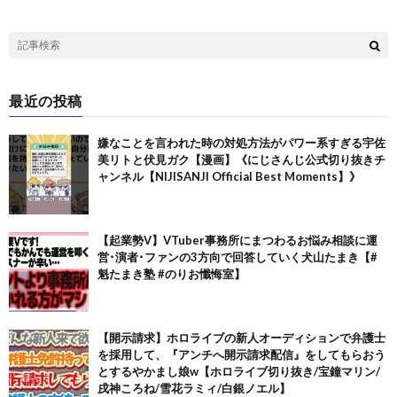
最近の投稿
嫌なことを言われた時の対処方法がパワー系すぎる宇佐
美リトと伏見ガク【漫画】《にじさんじ公式切り抜きチ
ャンネル【NIJISANJI Official Best Moments】》
【起業勢V】VTuber事務所にまつわるお悩み相談に運
営･演者･ファンの3方向で回答していく犬山たまき【#
魁たまき塾 #のりお懺悔室】
【開示請求】ホロライブの新人オーディションで弁護士
を採用して、『アンチへ開示請求配信』をしてもらおう
とするやかまし娘w【ホロライブ切り抜き/宝鐘マリン/
戌神ころね/雪花ラミィ/白銀ノエル】