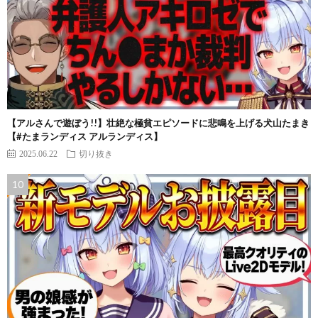
【アルさんで遊ぼう!!】壮絶な極貧エピソードに悲鳴を上げる犬山たまき
【#たまランディス アルランディス】
2025.06.22
切り抜き