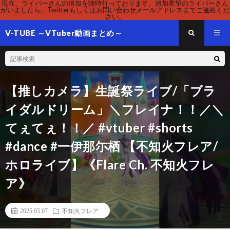
現在、ライバーさんの追加を随時行っております。追加希望のライバーさん
がいましたら、Twitterもしくはお問い合わせメールアドレスまでご連絡くだ
さい。
V-TUBE ～VTuber動画まとめ～
【推しカメラ】生誕祭ライブ/「ブラ
イダルドリーム」＼フレイナ！！／＼
てぇてぇ！！／ #vtuber #shorts
#dance #一伊那尓栖 【不知火フレア/
ホロライブ】《Flare Ch. 不知火フレ
ア》
2025.05.07
不知火フレア