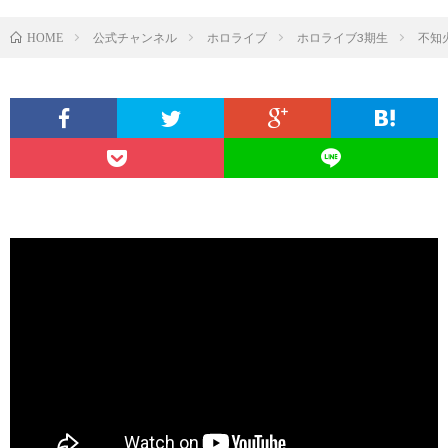
公式チャンネル
ホロライブ
ホロライブ3期生
不知
HOME