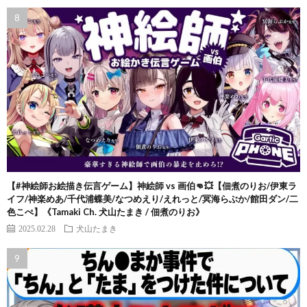
【#神絵師お絵描き伝言ゲーム】神絵師 vs 画伯👊💥【佃煮のりお/伊東ラ
イフ/神楽めあ/千代浦蝶美/なつめえり/えれっと/冥海らぶか/館田ダン/二
色こぺ】《Tamaki Ch. 犬山たまき / 佃煮のりお》
2025.02.28
犬山たまき