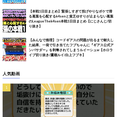
【本戦1日目まとめ】緊張しすぎて投げやりなボケで滑
る葛葉を心配するk4senと貧乏ゆすりが止まらない葛葉
のLeagueThek4sen本戦1日目まとめ【にじさんじ/切
り抜き】
【みんなで推理】コードギアスの問題が出るまで耐久し
た結果、一発で引き当てたフブちゃんに『ギアス公式ア
ンバサダー』を剥奪されてしまうルイーシュw【ホロラ
イブ切り抜き/鷹嶺ルイ/白上フブキ】
人気動画