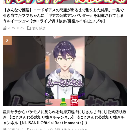
【みんなで推理】コードギアスの問題が出るまで耐久した結果、一発で
引き当てたフブちゃんに『ギアス公式アンバサダー』を剥奪されてしま
うルイーシュw【ホロライブ切り抜き/鷹嶺ルイ/白上フブキ】
2025.06.26
切り抜き
星川サラからバケモノに見られる剣持刀也 #にじさんじ #にじ公式切り抜
き 【にじさんじ公式切り抜きチャンネル】《にじさんじ公式切り抜きチ
ャンネル【NIJISANJI Official Best Moments】》
2025.04.13
にじさんじ公式切り抜きチャンネル