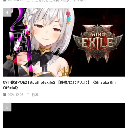
09 | 🔴☠️POE2 | #pathofexile2 【静凛/にじさんじ】《Shizuka Rin
Official》
2024.12.26
静凛