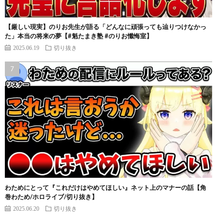
【厳しい現実】のりお先生が語る「どんなに頑張っても辿りつけなかっ
た」本当の将来の夢【#魁たまき塾 #のりお懺悔室】
2025.06.19
切り抜き
わためにとって『これだけはやめてほしい』ネット上のマナーの話【角
巻わため/ホロライブ/切り抜き】
2025.06.20
切り抜き