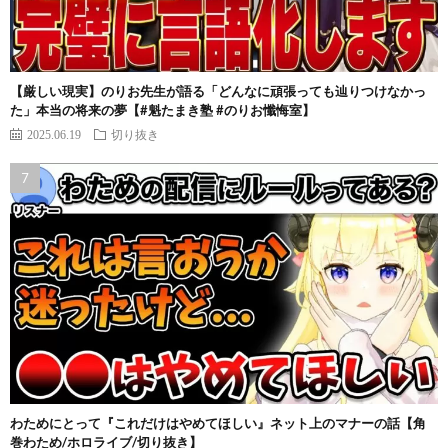
【厳しい現実】のりお先生が語る「どんなに頑張っても辿りつけなかっ
た」本当の将来の夢【#魁たまき塾 #のりお懺悔室】
2025.06.19
切り抜き
わためにとって『これだけはやめてほしい』ネット上のマナーの話【角
巻わため/ホロライブ/切り抜き】