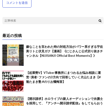
最近の投稿
嫌なことを言われた時の対処方法がパワー系すぎる宇佐
美リトと伏見ガク【漫画】《にじさんじ公式切り抜きチ
ャンネル【NIJISANJI Official Best Moments】》
【起業勢V】VTuber事務所にまつわるお悩み相談に運
営･演者･ファンの3方向で回答していく犬山たまき【#
魁たまき塾 #のりお懺悔室】
【開示請求】ホロライブの新人オーディションで弁護士
を採用して、『アンチへ開示請求配信』をしてもらおう