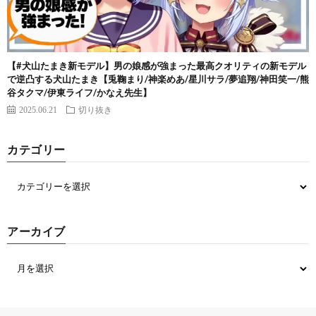
【#犬山たまき新モデル】男の娘感が強まった最高クオリティの新モデル
で逆凸する犬山たまき【兎鞠まり/神楽めあ/星川サラ/夢追翔/神田笑一/熊
谷タクマ/伊東ライフ/かなえ先生】
2025.06.21
切り抜き
カテゴリー
アーカイブ