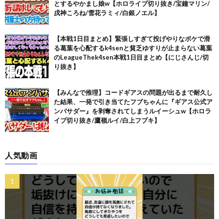
とするやかまし娘w【ホロライブ切り抜き/宝鐘マリン/
戌神ころね/雪花ラミィ/白銀ノエル】
【本戦1日目まとめ】緊張しすぎて投げやりなボケで滑
る葛葉を心配するk4senと貧乏ゆすりが止まらない葛葉
のLeagueThek4sen本戦1日目まとめ【にじさんじ/切
り抜き】
【みんなで推理】コードギアスの問題が出るまで耐久し
た結果、一発で引き当てたフブちゃんに『ギアス公式ア
ンバサダー』を剥奪されてしまうルイーシュw【ホロラ
イブ切り抜き/鷹嶺ルイ/白上フブキ】
人気動画