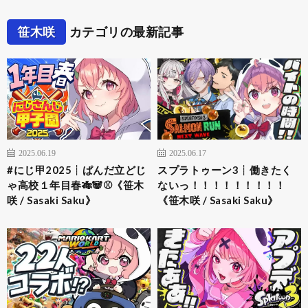
笹木咲
カテゴリの最新記事
2025.06.19
2025.06.17
#にじ甲2025┊︎ぱんだ立どじ
スプラトゥーン3┊︎働きたく
ゃ高校１年目春🎋🐼⚾️《笹木
ないっ！！！！！！！！！
咲 / Sasaki Saku》
《笹木咲 / Sasaki Saku》