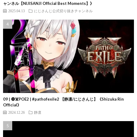
ャンネル【NIJISANJI Official Best Moments】》
2025.04.13
にじさんじ公式切り抜きチャンネル
09 | 🔴☠️POE2 | #pathofexile2 【静凛/にじさんじ】《Shizuka Rin
Official》
2024.12.26
静凛