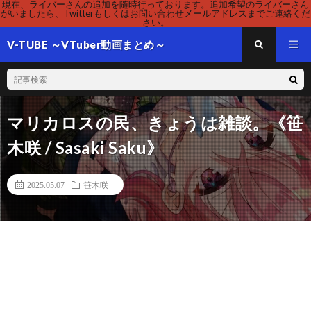
現在、ライバーさんの追加を随時行っております。追加希望のライバーさん
がいましたら、Twitterもしくはお問い合わせメールアドレスまでご連絡くだ
さい。
V-TUBE ～VTuber動画まとめ～
マリカロスの民、きょうは雑談。《笹
木咲 / Sasaki Saku》
2025.05.07
笹木咲