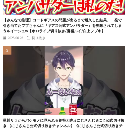
【みんなで推理】コードギアスの問題が出るまで耐久した結果、一発で
引き当てたフブちゃんに『ギアス公式アンバサダー』を剥奪されてしま
うルイーシュw【ホロライブ切り抜き/鷹嶺ルイ/白上フブキ】
2025.06.26
切り抜き
星川サラからバケモノに見られる剣持刀也 #にじさんじ #にじ公式切り抜
き 【にじさんじ公式切り抜きチャンネル】《にじさんじ公式切り抜きチ