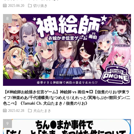
2025.06.20
切り抜き
【#神絵師お絵描き伝言ゲーム】神絵師 vs 画伯👊💥【佃煮のりお/伊東ラ
イフ/神楽めあ/千代浦蝶美/なつめえり/えれっと/冥海らぶか/館田ダン/二
色こぺ】《Tamaki Ch. 犬山たまき / 佃煮のりお》
2025.02.28
犬山たまき