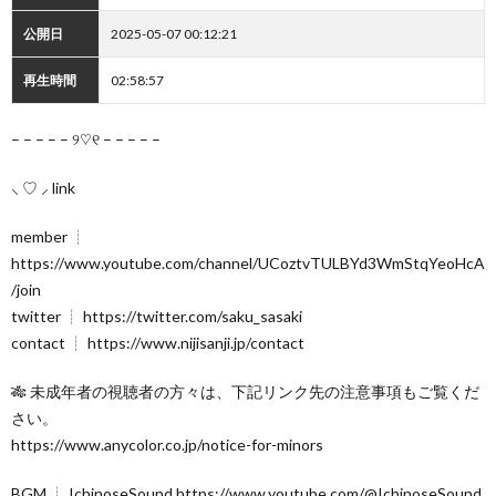
公開日
2025-05-07 00:12:21
再生時間
02:58:57
– – – – – ୨♡୧ – – – – –
⸜ ♡ ⸝ link
member ┊︎
https://www.youtube.com/channel/UCoztvTULBYd3WmStqYeoHcA
/join
twitter ┊︎ https://twitter.com/saku_sasaki
contact ┊︎ https://www.nijisanji.jp/contact
🎋 未成年者の視聴者の方々は、下記リンク先の注意事項もご覧くだ
さい。
https://www.anycolor.co.jp/notice-for-minors
BGM ┊︎ IchinoseSound https://www.youtube.com/@IchinoseSound