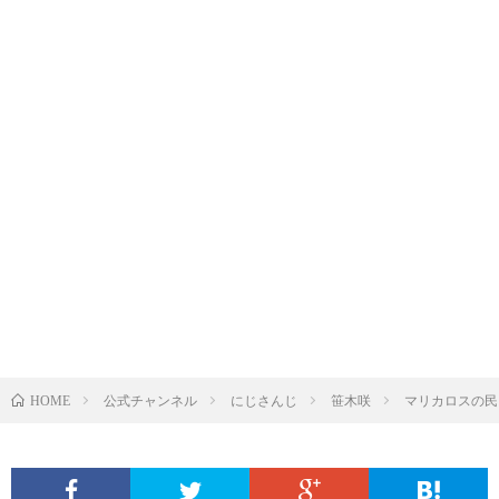
公式チャンネル
にじさんじ
笹木咲
マリカロスの民、き
HOME