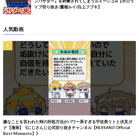
ンバサダー』を剥奪されてしまうルイーシュw【ホロラ
イブ切り抜き/鷹嶺ルイ/白上フブキ】
人気動画
嫌なことを言われた時の対処方法がパワー系すぎる宇佐美リトと伏見ガ
ク【漫画】《にじさんじ公式切り抜きチャンネル【NIJISANJI Official
Best Moments】》