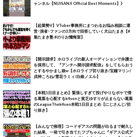
ャンネル【NIJISANJI Official Best Moments】》
【起業勢V】VTuber事務所にまつわるお悩み相談に運
営･演者･ファンの3方向で回答していく犬山たまき【#
魁たまき塾 #のりお懺悔室】
【開示請求】ホロライブの新人オーディションで弁護士
を採用して、『アンチへ開示請求配信』をしてもらおう
とするやかまし娘w【ホロライブ切り抜き/宝鐘マリン/
戌神ころね/雪花ラミィ/白銀ノエル】
【本戦1日目まとめ】緊張しすぎて投げやりなボケで滑
る葛葉を心配するk4senと貧乏ゆすりが止まらない葛葉
のLeagueThek4sen本戦1日目まとめ【にじさんじ/切
り抜き】
【みんなで推理】コードギアスの問題が出るまで耐久し
た結果、一発で引き当てたフブちゃんに『ギアス公式ア