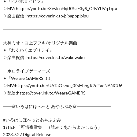
✦『ピパポ☆ピピプ』
▷MV: https://youtu.be/3evlcnHqiJ0?si=3gS_O4vYlJVqTqta
▷楽曲配信: https://cover.lnk.to/pipapopipipu
━━━━━━━━━━━━━━━━━━━━━━━
大神ミオ・白上フブキ/オリジナル楽曲
✦『わくわくエブリデイ』
▷楽曲配信: https://cover.lnk.to/wakuwaku
ホロライブゲーマーズ
✦「We are GAMERS !!!!」
▷MV:https://youtu.be/UATaOzzxq_0?si=bhgK7qEaoNANCU6t
▷配信:https://cover.lnk.to/WeareGAMERS
━━🌸いろはにほへっと あやふぶみ🌸━━━━━━━━
#いろはにほへっとあやふぶみ
1st EP 「可惜夜歌集」（読み：あたらよかしゅう）
2023.7.27 Digital Release