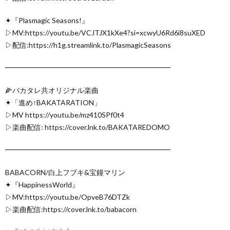
✦『Plasmagic Seasons!』
▷MV:https://youtu.be/VCJTJX1kXe4?si=xcwyU6Rd6i8suXED
▷配信:https://h1g.streamlink.to/PlasmagicSeasons
━━━━━━━━━━━━━━━━━━━━━━━
🌽バカタレ共オリジナル楽曲
✦「進め↑BAKATARATION」
▷MV https://youtu.be/mz410SPf0t4
▷楽曲配信: https://cover.lnk.to/BAKATAREDOMO
━━━━━━━━━━━━━━━━━━━━━━━
BABACORN/白上フブキ&宝鐘マリン
✦『HappinessWorld』
▷MV:https://youtu.be/OpveB76DTZk
▷楽曲配信:https://cover.lnk.to/babacorn