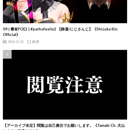
09 | 🔴☠️POE2 | #pathofexile2 【静凛/にじさんじ】《Shizuka Rin
Official》
2024.12.26
静凛
【アーカイブ未定】閲覧は自己責任でお願いします。《Tamaki Ch. 犬山