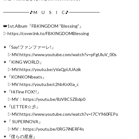
━━━━━━🎵M U S I C🎵━━━━━━━
👑1st.Album『FBKINGDOM “Blessing”』
▷https://cover.lnk.to/FBKINGDOMBlessing
✦『Say!ファンファーレ!』
▷MV:https://www.youtube.com/watch?v=pFgUluV_00s
✦『KING WORLD』
▷MV:https://youtu.be/yVaQpUUAzik
✦『KONKONbeats』
▷MV https://youtu.be/c2hbKnXIa_c
✦『Hi Fine FOX!!』
▷MV：https://youtu.be/8zV8C5ZBdp0
✦『LETTER☆彡』
▷MV:https://www.youtube.com/watch?v=I7CY960FEPo
✦『 SUPERNOVA』
▷MV：https://youtu.be/0RG7iNERF4s
✦『僕らの星座』