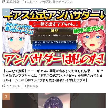
2025.06.26
にじさんじ公式切り抜きチャンネル
【みんなで推理】コードギアスの問題が出るまで耐久した結果、一発で
引き当てたフブちゃんに『ギアス公式アンバサダー』を剥奪されてしま
うルイーシュw【ホロライブ切り抜き/鷹嶺ルイ/白上フブキ】
2025.06.26
切り抜き