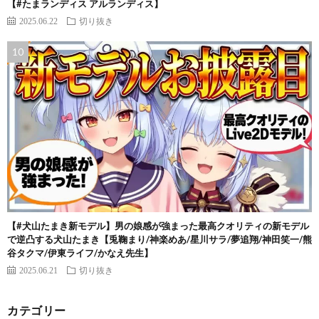
【#たまランディス アルランディス】
2025.06.22
切り抜き
【#犬山たまき新モデル】男の娘感が強まった最高クオリティの新モデル
で逆凸する犬山たまき【兎鞠まり/神楽めあ/星川サラ/夢追翔/神田笑一/熊
谷タクマ/伊東ライフ/かなえ先生】
2025.06.21
切り抜き
カテゴリー