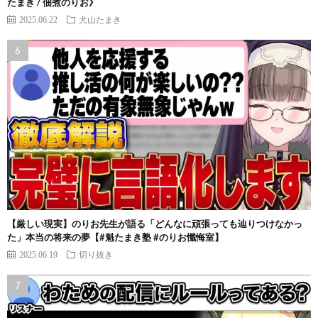
たまき / 佃煮のりお》
2025.06.22
犬山たまき
【厳しい現実】のりお先生が語る「どんなに頑張っても辿りつけなかっ
た」本当の将来の夢【#魁たまき塾 #のりお懺悔室】
2025.06.19
切り抜き