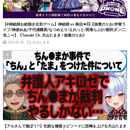
【#神絵師お絵描き伝言ゲーム】神絵師 vs 画伯👊💥【佃煮のりお/伊東ラ
イフ/神楽めあ/千代浦蝶美/なつめえり/えれっと/冥海らぶか/館田ダン/二
色こぺ】《Tamaki Ch. 犬山たまき / 佃煮のりお》
2025.02.28
犬山たまき
【アルさんで遊ぼう!!】壮絶な極貧エピソードに悲鳴を上げる犬山たまき