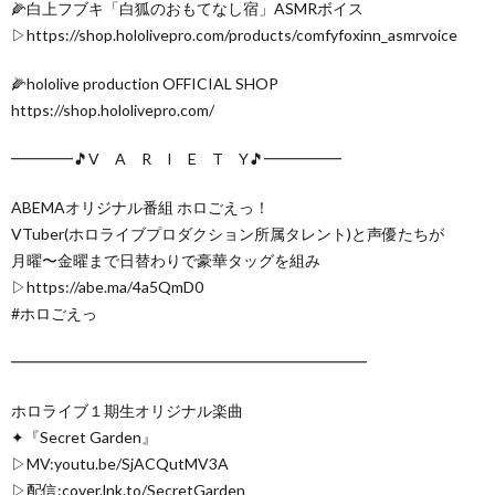
🌽白上フブキ「白狐のおもてなし宿」ASMRボイス
▷https://shop.hololivepro.com/products/comfyfoxinn_asmrvoice
🌽hololive production OFFICIAL SHOP
https://shop.hololivepro.com/
━━━━🎵V A R I E T Y🎵━━━━━
ABEMAオリジナル番組 ホロごえっ！
VTuber(ホロライブプロダクション所属タレント)と声優たちが
月曜〜金曜まで日替わりで豪華タッグを組み
▷https://abe.ma/4a5QmD0
#ホロごえっ
━━━━━━━━━━━━━━━━━━━━━━━
ホロライブ１期生オリジナル楽曲
✦『Secret Garden』
▷MV:youtu.be/SjACQutMV3A
▷配信:cover.lnk.to/SecretGarden