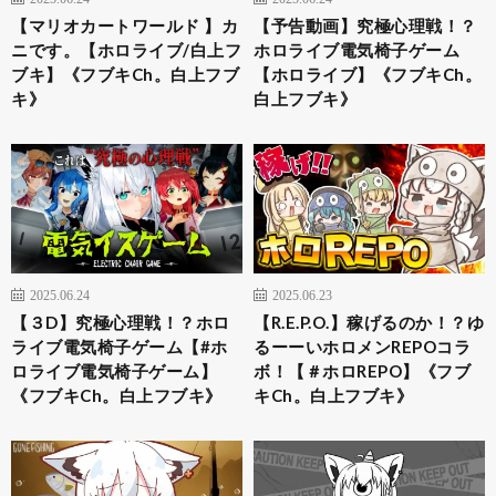
【マリオカートワールド 】カ
【予告動画】究極心理戦！？
ニです。【ホロライブ/白上フ
ホロライブ電気椅子ゲーム
ブキ】《フブキCh。白上フブ
【ホロライブ】《フブキCh。
キ》
白上フブキ》
2025.06.24
2025.06.23
【３D】究極心理戦！？ホロ
【R.E.P.O.】稼げるのか！？ゆ
ライブ電気椅子ゲーム【#ホ
るーーいホロメンREPOコラ
ロライブ電気椅子ゲーム】
ボ！【＃ホロREPO】《フブ
《フブキCh。白上フブキ》
キCh。白上フブキ》