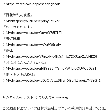
▷https://orcd.co/sleeplesssongbook
『百花繚乱花吹雪』
▷MV:https://youtu.be/epdhy8MBje8
『おにけもだんす』
▷MV:https://youtu.be/OpveB76DTZk
『鬼灯日和』
▷MV:https://youtu.be/AvOu9B5rsdA
『正体』
▷MV:https://youtu.be/VFigzkMu4jk?si=Nx7DXRuoZ1jyHEZ8
『おにおにこんこんわおん』
▷MV:https://youtu.be/qIdjj9ESt_4?si=e7WTaioOUVC30sS1
『雨トキメキ恋模様』
▷MV:https://youtu.be/td0eO78wxSI?si=XBqNZvu6E7N3YG_1
━━━━━━━━━━━━━━━━━━━━━━━
サムネイルイラスト:くまらん/@kumarang_
この動画およびライブは株式会社カプコンの利用許諾を受けて配信