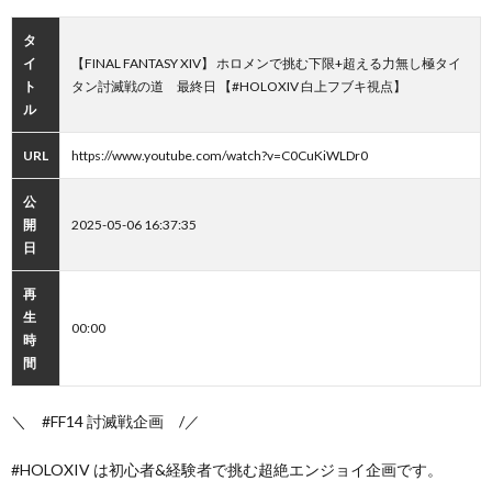
タ
イ
【FINAL FANTASY XIV】 ホロメンで挑む下限+超える力無し極タイ
ト
タン討滅戦の道 最終日 【#HOLOXIV 白上フブキ視点】
ル
URL
https://www.youtube.com/watch?v=C0CuKiWLDr0
公
開
2025-05-06 16:37:35
日
再
生
00:00
時
間
＼ #FF14 討滅戦企画 /／
#HOLOXIV は初心者&経験者で挑む超絶エンジョイ企画です。