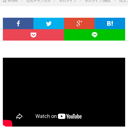
公式チャンネル
ホロライブ
ホロライブ1期生
白上
HOME