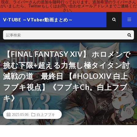
現在、ライバーさんの追加を随時行っております。追加希望のライバーさん
がいましたら、Twitterもしくはお問い合わせメールアドレスまでご連絡くだ
さい。
V-TUBE ～VTuber動画まとめ～
【FINAL FANTASY XIV】 ホロメンで
挑む下限+超える力無し極タイタン討
滅戦の道 最終日 【#HOLOXIV 白上
フブキ視点】《フブキCh。白上フブ
キ》
2025.05.06
白上フブキ