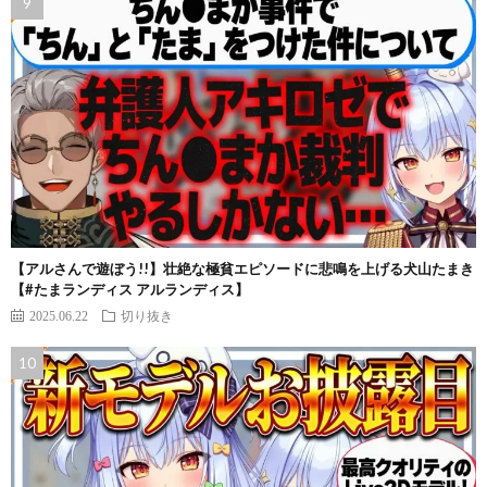
【アルさんで遊ぼう!!】壮絶な極貧エピソードに悲鳴を上げる犬山たまき
【#たまランディス アルランディス】
2025.06.22
切り抜き