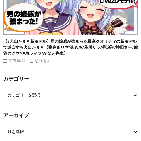
【#犬山たまき新モデル】男の娘感が強まった最高クオリティの新モデル
で逆凸する犬山たまき【兎鞠まり/神楽めあ/星川サラ/夢追翔/神田笑一/熊
谷タクマ/伊東ライフ/かなえ先生】
2025.06.21
切り抜き
カテゴリー
アーカイブ