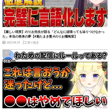
【厳しい現実】のりお先生が語る「どんなに頑張っても辿りつけなかっ
た」本当の将来の夢【#魁たまき塾 #のりお懺悔室】
2025.06.19
切り抜き