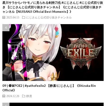
星川サラからバケモノに見られる剣持刀也 #にじさんじ #にじ公式切り抜
き 【にじさんじ公式切り抜きチャンネル】《にじさんじ公式切り抜きチ
ャンネル【NIJISANJI Official Best Moments】》
2025.04.13
にじさんじ公式切り抜きチャンネル
09 | 🔴☠️POE2 | #pathofexile2 【静凛/にじさんじ】《Shizuka Rin
Official》
2024.12.26
静凛