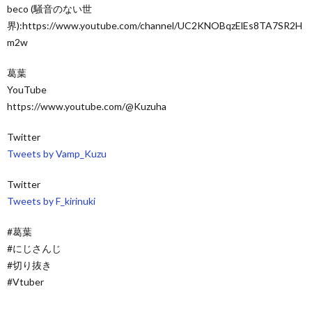
beco (騒音のない世
界):https://www.youtube.com/channel/UC2KNOBqzElEs8TA7SR2H
m2w
葛葉
YouTube
https://www.youtube.com/@Kuzuha
Twitter
Tweets by Vamp_Kuzu
Twitter
Tweets by F_kirinuki
#葛葉
#にじさんじ
#切り抜き
#Vtuber