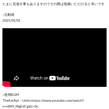
たまに見逃す事もありますのでその際は指摘いただけると幸いです
↓元動画
2025/05/01
↓使用BGM
TheFatRat – Unity:https://www.youtube.com/watch?
v=n8X9_MgEdCg&t=0s