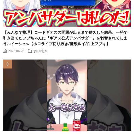
【みんなで推理】コードギアスの問題が出るまで耐久した結果、一発で
引き当てたフブちゃんに『ギアス公式アンバサダー』を剥奪されてしま
うルイーシュw【ホロライブ切り抜き/鷹嶺ルイ/白上フブキ】
2025.06.26
切り抜き