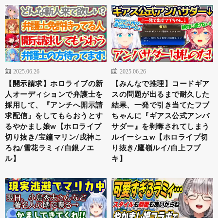
2025.06.26
2025.06.26
【開示請求】ホロライブの新
【みんなで推理】コードギア
人オーディションで弁護士を
スの問題が出るまで耐久した
採用して、『アンチへ開示請
結果、一発で引き当てたフブ
求配信』をしてもらおうとす
ちゃんに『ギアス公式アンバ
るやかまし娘w【ホロライブ
サダー』を剥奪されてしまう
切り抜き/宝鐘マリン/戌神こ
ルイーシュw【ホロライブ切
ろね/雪花ラミィ/白銀ノエ
り抜き/鷹嶺ルイ/白上フブ
ル】
キ】