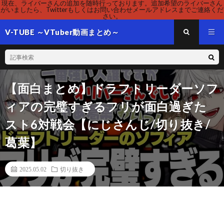
現在、ライバーさんの追加を随時行っております。追加希望のライバーさん
がいましたら、Twitterもしくはお問い合わせメールアドレスまでご連絡くだ
さい。
V-TUBE ～VTuber動画まとめ～
【面白まとめ】ドラフトリーダーソフ
ィアの完璧すぎるフリが面白過ぎた
スト6対戦会【にじさんじ/切り抜き/
葛葉】
2025.05.02
切り抜き