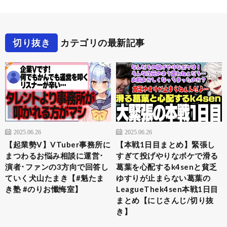
切り抜き
カテゴリの最新記事
2025.06.26
2025.06.26
【起業勢V】VTuber事務所に
【本戦1日目まとめ】緊張し
まつわるお悩み相談に運営･
すぎて投げやりなボケで滑る
演者･ファンの3方向で回答し
葛葉を心配するk4senと貧乏
ていく犬山たまき【#魁たま
ゆすりが止まらない葛葉の
き塾 #のりお懺悔室】
LeagueThek4sen本戦1日目
まとめ【にじさんじ/切り抜
き】