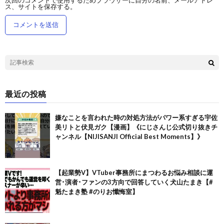
ス、サイトを保存する。
最近の投稿
嫌なことを言われた時の対処方法がパワー系すぎる宇佐
美リトと伏見ガク【漫画】《にじさんじ公式切り抜きチ
ャンネル【NIJISANJI Official Best Moments】》
【起業勢V】VTuber事務所にまつわるお悩み相談に運
営･演者･ファンの3方向で回答していく犬山たまき【#
魁たまき塾 #のりお懺悔室】