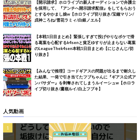
【開示請求】ホロライブの新人オーディションで弁護士
を採用して、『アンチへ開示請求配信』をしてもらおう
とするやかまし娘w【ホロライブ切り抜き/宝鐘マリン/
戌神ころね/雪花ラミィ/白銀ノエル】
【本戦1日目まとめ】緊張しすぎて投げやりなボケで滑
る葛葉を心配するk4senと貧乏ゆすりが止まらない葛葉
のLeagueThek4sen本戦1日目まとめ【にじさんじ/切
り抜き】
【みんなで推理】コードギアスの問題が出るまで耐久し
た結果、一発で引き当てたフブちゃんに『ギアス公式ア
ンバサダー』を剥奪されてしまうルイーシュw【ホロラ
イブ切り抜き/鷹嶺ルイ/白上フブキ】
人気動画