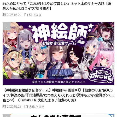
わためにとって『これだけはやめてほしい』ネット上のマナーの話【角
巻わため/ホロライブ/切り抜き】
2025.06.20
切り抜き
【#神絵師お絵描き伝言ゲーム】神絵師 vs 画伯👊💥【佃煮のりお/伊東ラ
イフ/神楽めあ/千代浦蝶美/なつめえり/えれっと/冥海らぶか/館田ダン/二
色こぺ】《Tamaki Ch. 犬山たまき / 佃煮のりお》
2025.02.28
犬山たまき