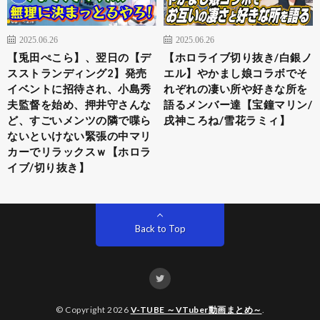
2025.06.26
2025.06.26
【兎田ぺこら】、翌日の【デ
【ホロライブ切り抜き/白銀ノ
スストランディング2】発売
エル】やかまし娘コラボでそ
イベントに招待され、小島秀
れぞれの凄い所や好きな所を
夫監督を始め、押井守さんな
語るメンバー達【宝鐘マリン/
ど、すごいメンツの隣で喋ら
戌神ころね/雪花ラミィ】
ないといけない緊張の中マリ
カーでリラックスｗ【ホロラ
イブ/切り抜き】
Back to Top
© Copyright 2026
V-TUBE ～VTuber動画まとめ～
.