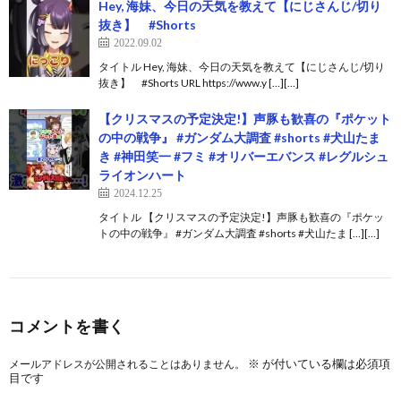
Hey, 海妹、今日の天気を教えて【にじさんじ/切り
抜き】 #Shorts
2022.09.02
タイトル Hey, 海妹、今日の天気を教えて【にじさんじ/切り
抜き】 #Shorts URL https://www.y […][…]
【クリスマスの予定決定!】声豚も歓喜の『ポケット
の中の戦争』 #ガンダム大調査 #shorts #犬山たま
き #神田笑一 #フミ #オリバーエバンス #レグルシュ
ライオンハート
2024.12.25
タイトル 【クリスマスの予定決定!】声豚も歓喜の『ポケッ
トの中の戦争』 #ガンダム大調査 #shorts #犬山たま […][…]
コメントを書く
※
が付いている欄は必須項
メールアドレスが公開されることはありません。
目です