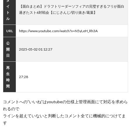
タ
イ
【面白まとめ】ドラフトリーダーソフィアの完璧すぎるフリが面白
ト
過ぎたスト6対戦会【にじさんじ/切り抜き/葛葉】
ル
URL
https://www.youtube.com/watch?v=N5yLeH_Rh3A
公
開
2025-05-02 01:12:27
日
再
生
27:28
時
間
コメントへの”いいね”はyoutubeの仕様上管理画面にて対応を求めら
れるので
ラインを超えていないと判断したコメント全てに機械的につけてま
す