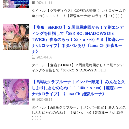
2024.11.11
タイトル 【 グラディウスII -GOFERの野望- 】レトロゲームで
遊ぶのら～～～！！！【姫森ルーナ/ホロライブ】 U […][…]
【 隻狼 | SEKIRO 】２周目最終回かも！？別エンデ
ィングを目指して『SEKIRO: SHADOWS DIE
TWICE』参るのらっ！⚔(・o・🍬) ＃３【姫森ルー
ナ/ホロライブ】ネタバレあり《Luna Ch. 姫森ルー
ナ》
2025.04.06
タイトル 【 隻狼 | SEKIRO 】２周目最終回かも！？別エンデ
ィングを目指して『SEKIRO: SHADOWS D […][…]
【 #高級クラブルーナ｜メンバー限定 】 みんなと久
しぶりに呑むのらね！！！🥃(・o・🍬)【姫森ルー
ナ/ホロライブ】《Luna Ch. 姫森ルーナ》
2025.06.14
タイトル 【 #高級クラブルーナ｜メンバー限定 】 みんなと久
しぶりに呑むのらね！！！🥃(・o・🍬)【姫森ルーナ/ホロラ
[…][…]