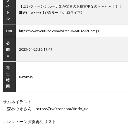
タ
イ
【 エレクトーン 】ルーナ姫が楽器のお稽古中なのら～～～！！！
ト
🎹🎶(・o・🍬)【姫森ルーナ/ホロライブ】
ル
URL
https://www.youtube.com/watch?v=MBTe3cDomgs
公
開
2025-04-13 20:19:49
日
再
生
04:58:39
時
間
サムネイラスト
森林ウオさん https://twitter.com/sinrin_uo
エレクトーン演奏再生リスト