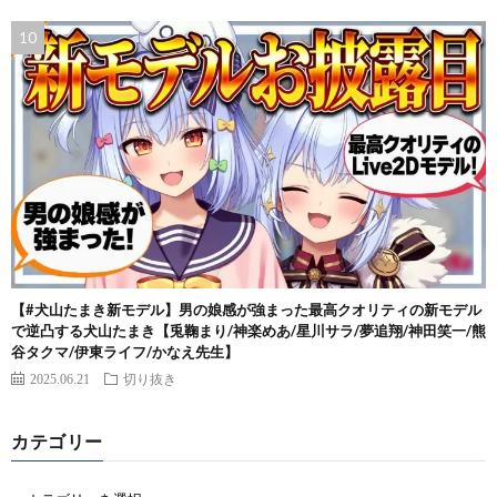
【#犬山たまき新モデル】男の娘感が強まった最高クオリティの新モデル
で逆凸する犬山たまき【兎鞠まり/神楽めあ/星川サラ/夢追翔/神田笑一/熊
谷タクマ/伊東ライフ/かなえ先生】
2025.06.21
切り抜き
カテゴリー