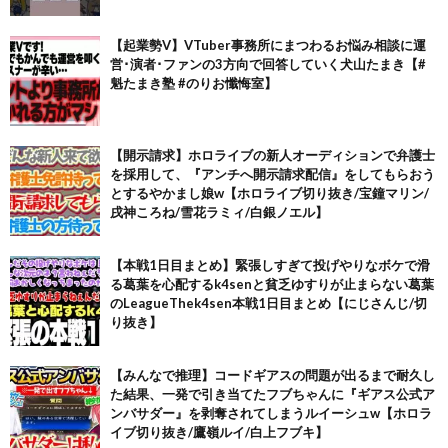
【起業勢V】VTuber事務所にまつわるお悩み相談に運
営･演者･ファンの3方向で回答していく犬山たまき【#
魁たまき塾 #のりお懺悔室】
【開示請求】ホロライブの新人オーディションで弁護士
を採用して、『アンチへ開示請求配信』をしてもらおう
とするやかまし娘w【ホロライブ切り抜き/宝鐘マリン/
戌神ころね/雪花ラミィ/白銀ノエル】
【本戦1日目まとめ】緊張しすぎて投げやりなボケで滑
る葛葉を心配するk4senと貧乏ゆすりが止まらない葛葉
のLeagueThek4sen本戦1日目まとめ【にじさんじ/切
り抜き】
【みんなで推理】コードギアスの問題が出るまで耐久し
た結果、一発で引き当てたフブちゃんに『ギアス公式ア
ンバサダー』を剥奪されてしまうルイーシュw【ホロラ
イブ切り抜き/鷹嶺ルイ/白上フブキ】