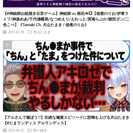
【#神絵師お絵描き伝言ゲーム】神絵師 vs 画伯👊💥【佃煮のりお/伊東ラ
イフ/神楽めあ/千代浦蝶美/なつめえり/えれっと/冥海らぶか/館田ダン/二
色こぺ】《Tamaki Ch. 犬山たまき / 佃煮のりお》
2025.02.28
犬山たまき
【アルさんで遊ぼう!!】壮絶な極貧エピソードに悲鳴を上げる犬山たまき
【#たまランディス アルランディス】
2025.06.22
切り抜き