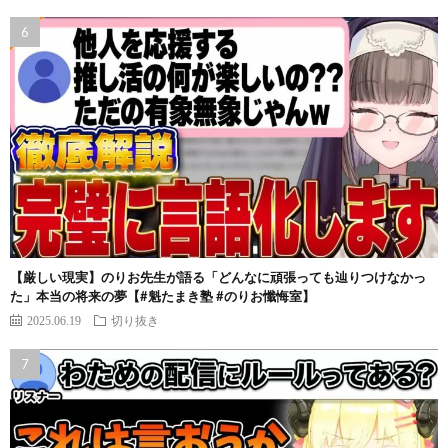
【厳しい現実】のりお先生が語る「どんなに頑張っても辿りつけなかっ
た」本当の将来の夢【#魁たまき塾 #のりお懺悔室】
2025.06.19
切り抜き