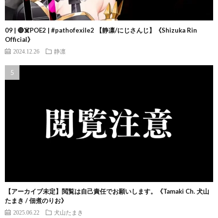
09 | 🔴☠️POE2 | #pathofexile2 【静凛/にじさんじ】《Shizuka Rin
Official》
2024.12.26
静凛
【アーカイブ未定】閲覧は自己責任でお願いします。《Tamaki Ch. 犬山
たまき / 佃煮のりお》
2025.06.22
犬山たまき