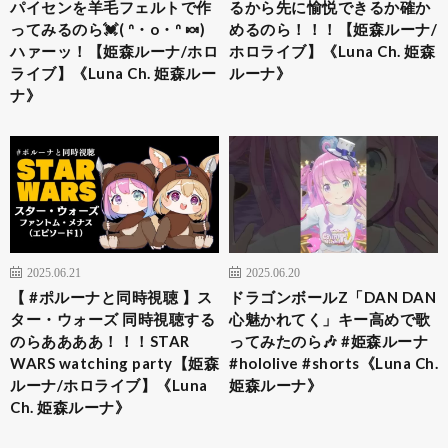
パイセンを羊毛フェルトで作
るから先に愉悦できるか確か
ってみるのら💓( ᐢ・o・ᐢ 🍬)
めるのら！！！【姫森ルーナ/
ハァーッ！【姫森ルーナ/ホロ
ホロライブ】《Luna Ch. 姫森
ライブ】《Luna Ch. 姫森ルー
ルーナ》
ナ》
2025.06.21
2025.06.20
【 #ポルーナと同時視聴 】ス
ドラゴンボールZ「DAN DAN
ター・ウォーズ 同時視聴する
心魅かれてく」キー高めで歌
のらああああ！！！STAR
ってみたのら🎶 #姫森ルーナ
WARS watching party【姫森
#hololive #shorts《Luna Ch.
ルーナ/ホロライブ】《Luna
姫森ルーナ》
Ch. 姫森ルーナ》