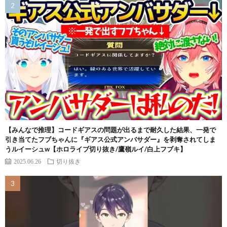
【みんなで推理】コードギアスの問題が出るまで耐久した結果、一発で
引き当てたフブちゃんに『ギアス公式アンバサダー』を剥奪されてしま
うルイーシュw【ホロライブ切り抜き/鷹嶺ルイ/白上フブキ】
2025.06.26
切り抜き