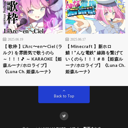
2025.06.19
2025.06.17
【 歌枠 】L’Arc〜en〜Ciel (ラ
【 Minecraft 】新ホロ
ルク) を雰囲気で歌うのら
鯖！”んな電鉄” 線路を繋げて
～！！！🎵 ～ KARAOKE【姫
いくのら！！！＃８【姫森ル
森ルーナ/ホロライブ】
ーナ/ホロライブ】《Luna Ch.
《Luna Ch. 姫森ルーナ》
姫森ルーナ》
Back to Top