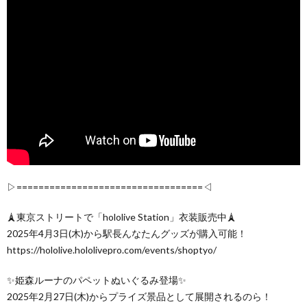
▷==================================◁
🗼東京ストリートで「hololive Station」衣装販売中🗼
2025年4月3日(木)から駅長んなたんグッズが購入可能！
https://hololive.hololivepro.com/events/shoptyo/
✨姫森ルーナのパペットぬいぐるみ登場✨
2025年2月27日(木)からプライズ景品として展開されるのら！