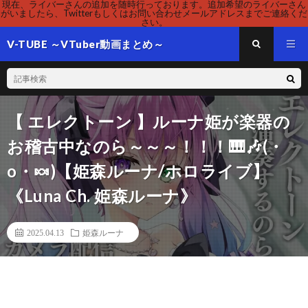
現在、ライバーさんの追加を随時行っております。追加希望のライバーさん
がいましたら、Twitterもしくはお問い合わせメールアドレスまでご連絡くだ
さい。
V-TUBE ～VTuber動画まとめ～
【 エレクトーン 】ルーナ姫が楽器の
お稽古中なのら～～～！！！🎹🎶(・
o・🍬)【姫森ルーナ/ホロライブ】
《Luna Ch. 姫森ルーナ》
2025.04.13
姫森ルーナ