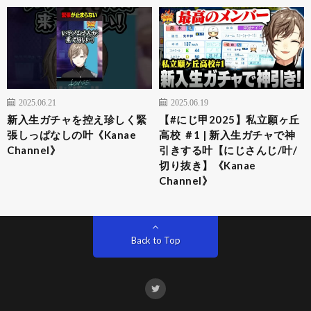
2025.06.21
2025.06.19
新入生ガチャを控え珍しく緊
【#にじ甲2025】私立願ヶ丘
張しっぱなしの叶《Kanae
高校 ＃1 | 新入生ガチャで神
Channel》
引きする叶【にじさんじ/叶/
切り抜き】《Kanae
Channel》
Back to Top