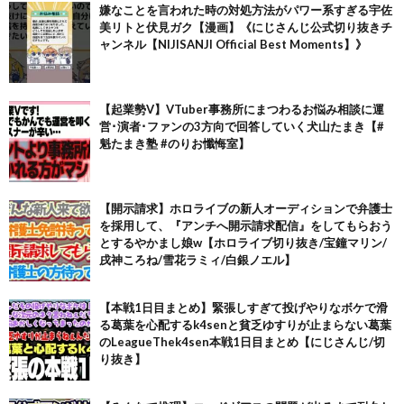
嫌なことを言われた時の対処方法がパワー系すぎる宇佐
美リトと伏見ガク【漫画】《にじさんじ公式切り抜きチ
ャンネル【NIJISANJI Official Best Moments】》
【起業勢V】VTuber事務所にまつわるお悩み相談に運
営･演者･ファンの3方向で回答していく犬山たまき【#
魁たまき塾 #のりお懺悔室】
【開示請求】ホロライブの新人オーディションで弁護士
を採用して、『アンチへ開示請求配信』をしてもらおう
とするやかまし娘w【ホロライブ切り抜き/宝鐘マリン/
戌神ころね/雪花ラミィ/白銀ノエル】
【本戦1日目まとめ】緊張しすぎて投げやりなボケで滑
る葛葉を心配するk4senと貧乏ゆすりが止まらない葛葉
のLeagueThek4sen本戦1日目まとめ【にじさんじ/切
り抜き】