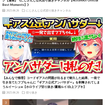
ク【漫画】《にじさんじ公式切り抜きチャンネル【NIJISANJI Official
Best Moments】》
2025.06.26
にじさんじ公式切り抜きチャンネル
【みんなで推理】コードギアスの問題が出るまで耐久した結果、一発で
引き当てたフブちゃんに『ギアス公式アンバサダー』を剥奪されてしま
うルイーシュw【ホロライブ切り抜き/鷹嶺ルイ/白上フブキ】
2025.06.26
切り抜き