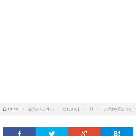
公式チャンネル
にじさんじ
叶
ラプ様を弄ぶ《Kanae
HOME