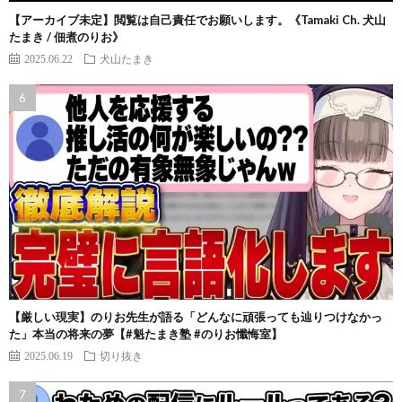
【アーカイブ未定】閲覧は自己責任でお願いします。《Tamaki Ch. 犬山
たまき / 佃煮のりお》
2025.06.22
犬山たまき
【厳しい現実】のりお先生が語る「どんなに頑張っても辿りつけなかっ
た」本当の将来の夢【#魁たまき塾 #のりお懺悔室】
2025.06.19
切り抜き