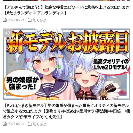
【アルさんで遊ぼう!!】壮絶な極貧エピソードに悲鳴を上げる犬山たまき
【#たまランディス アルランディス】
2025.06.22
切り抜き
【#犬山たまき新モデル】男の娘感が強まった最高クオリティの新モデル
で逆凸する犬山たまき【兎鞠まり/神楽めあ/星川サラ/夢追翔/神田笑一/熊
谷タクマ/伊東ライフ/かなえ先生】
2025.06.21
切り抜き