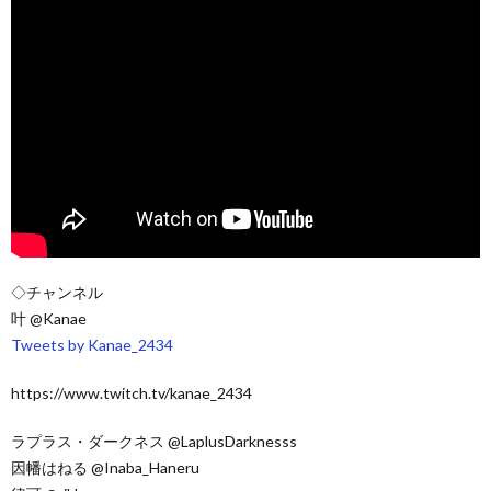
◇チャンネル
叶 @Kanae
Tweets by Kanae_2434
https://www.twitch.tv/kanae_2434
ラプラス・ダークネス @LaplusDarknesss
因幡はねる @Inaba_Haneru