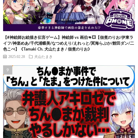
【#神絵師お絵描き伝言ゲーム】神絵師 vs 画伯👊💥【佃煮のりお/伊東ラ
イフ/神楽めあ/千代浦蝶美/なつめえり/えれっと/冥海らぶか/館田ダン/二
色こぺ】《Tamaki Ch. 犬山たまき / 佃煮のりお》
2025.02.28
犬山たまき