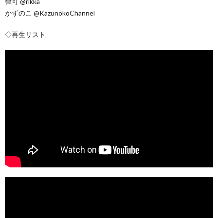
律可 @rikka
かずのこ @KazunokoChannel
◇再生リスト