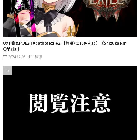
09 | 🔴☠️POE2 | #pathofexile2 【静凛/にじさんじ】《Shizuka Rin
Official》
2024.12.26
静凛