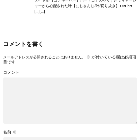
タイトル 【コアキーパー】ハードコアのやりすぎでマネージ
ャーから心配された叶【にじさんじ/叶/切り抜き】 URL htt
[…][…]
コメントを書く
※
が付いている欄は必須項
メールアドレスが公開されることはありません。
目です
コメント
名前
※