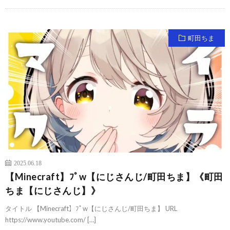
町田ちま
2025.06.18
【Minecraft】ﾌﾟw【にじさんじ/町田ちま】《町田
ちま【にじさんじ】》
タイトル 【Minecraft】ﾌﾟw【にじさんじ/町田ちま】 URL
https://www.youtube.com/ […]