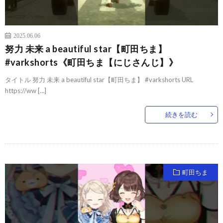
2025.06.06
努力 未来 a beautiful star【町田ちま】
#varkshorts《町田ちま【にじさんじ】》
タイトル 努力 未来 a beautiful star【町田ちま】 #varkshorts URL
https://ww […]
続きを読む
町田ちま