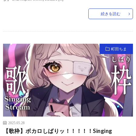
続きを読む
町田ちま
2025.05.28
【歌枠】ボカロしばりッ！！！！！Singing