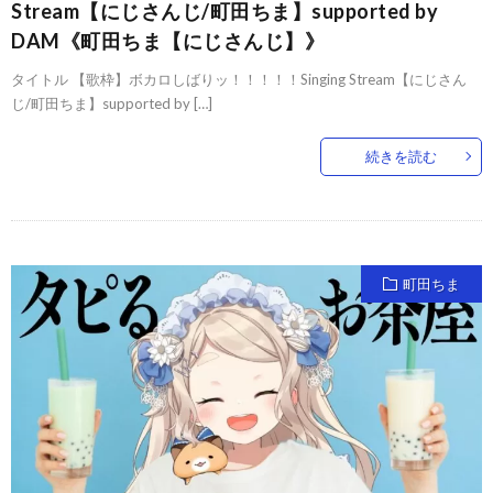
Stream【にじさんじ/町田ちま】supported by
DAM《町田ちま【にじさんじ】》
タイトル 【歌枠】ボカロしばりッ！！！！！Singing Stream【にじさん
じ/町田ちま】supported by […]
続きを読む
町田ちま