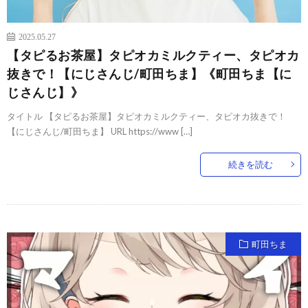
2025.05.27
【タピるお茶屋】タピオカミルクティー、タピオカ
抜きで！【にじさんじ/町田ちま】《町田ちま【に
じさんじ】》
タイトル 【タピるお茶屋】タピオカミルクティー、タピオカ抜きで！
【にじさんじ/町田ちま】 URL https://www […]
続きを読む
町田ちま