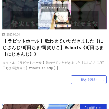
2025.06.04
【 ラビットホール 】歌わせていただきました【に
じさんじ/町田ちま/司賀りこ】#shorts《町田ちま
【にじさんじ】》
タイトル 【 ラビットホール 】歌わせていただきました【にじさんじ/町
田ちま/司賀りこ】#shorts URL http […]
続きを読む
町田ちま