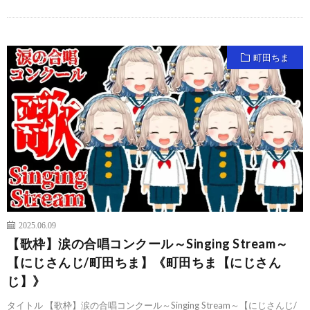
町田ちま
2025.06.09
【歌枠】涙の合唱コンクール～Singing Stream～
【にじさんじ/町田ちま】《町田ちま【にじさん
じ】》
タイトル 【歌枠】涙の合唱コンクール～Singing Stream～【にじさんじ/