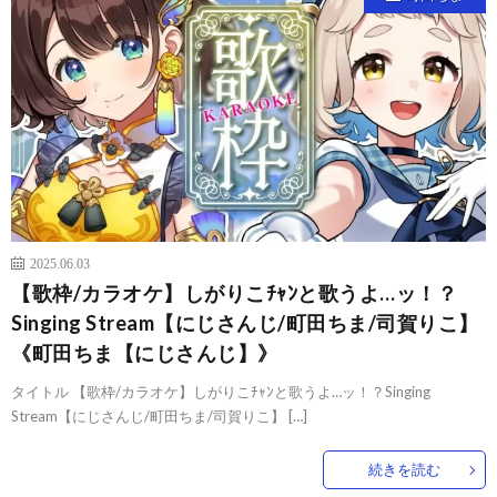
2025.06.03
【歌枠/カラオケ】しがりこﾁｬﾝと歌うよ…ッ！？
Singing Stream【にじさんじ/町田ちま/司賀りこ】
《町田ちま【にじさんじ】》
タイトル 【歌枠/カラオケ】しがりこﾁｬﾝと歌うよ…ッ！？Singing
Stream【にじさんじ/町田ちま/司賀りこ】 […]
続きを読む