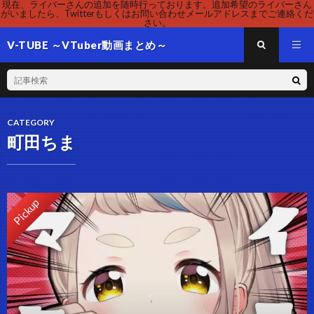
現在、ライバーさんの追加を随時行っております。追加希望のライバーさん
がいましたら、Twitterもしくはお問い合わせメールアドレスまでご連絡くだ
さい。
V-TUBE ～VTuber動画まとめ～
CATEGORY
町田ちま
Pickup