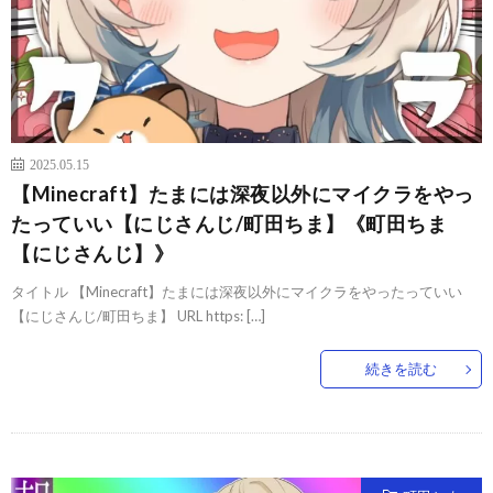
2025.05.15
【Minecraft】たまには深夜以外にマイクラをやっ
たっていい【にじさんじ/町田ちま】《町田ちま
【にじさんじ】》
タイトル 【Minecraft】たまには深夜以外にマイクラをやったっていい
【にじさんじ/町田ちま】 URL https: […]
続きを読む