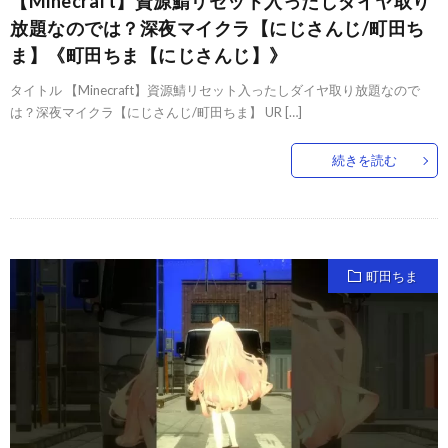
【Minecraft】資源鯖リセット入ったしダイヤ取り
放題なのでは？深夜マイクラ【にじさんじ/町田ち
ま】《町田ちま【にじさんじ】》
タイトル 【Minecraft】資源鯖リセット入ったしダイヤ取り放題なので
は？深夜マイクラ【にじさんじ/町田ちま】 UR […]
続きを読む
町田ちま