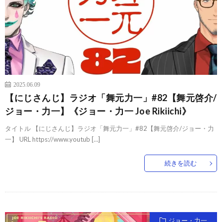
2025.06.09
【にじさんじ】ラジオ「舞元力一」#82【舞元啓介/
ジョー・力一】《ジョー・力一 Joe Rikiichi》
タイトル 【にじさんじ】ラジオ「舞元力一」#82【舞元啓介/ジョー・力
一】 URL https://www.youtub […]
続きを読む
ジョー・力一