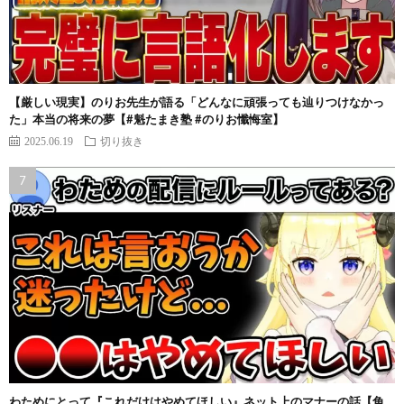
【厳しい現実】のりお先生が語る「どんなに頑張っても辿りつけなかっ
た」本当の将来の夢【#魁たまき塾 #のりお懺悔室】
2025.06.19
切り抜き
わためにとって『これだけはやめてほしい』ネット上のマナーの話【角