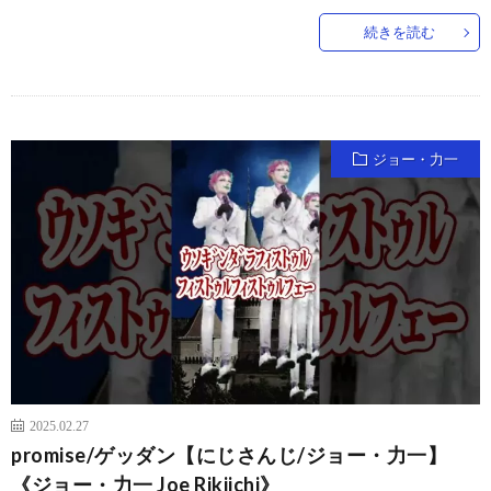
続きを読む
ジョー・力一
2025.02.27
promise/ゲッダン【にじさんじ/ジョー・力一】
《ジョー・力一 Joe Rikiichi》