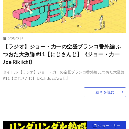
2025.02.16
【ラジオ】ジョー・力一の空昼ブランコ番外編 ふ
つおた大激論 #11【にじさんじ】《ジョー・力一
Joe Rikiichi》
タイトル 【ラジオ】ジョー・力一の空昼ブランコ番外編 ふつおた大激論
#11【にじさんじ】 URL https://ww […]
続きを読む
ジョー・力一