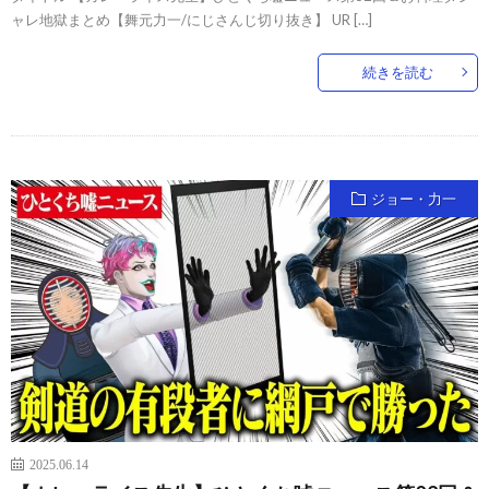
ャレ地獄まとめ【舞元力一/にじさんじ切り抜き】 UR […]
続きを読む
ジョー・力一
2025.06.14