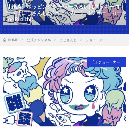
【雑談】ポッピングシャワーあるいはロッキーロ
ード【にじさんじ/ジョー・力一】《ジョー・力一
Joe Rikiichi》
公式チャンネル
にじさんじ
ジョー・力一
HOME
ジョー・力一