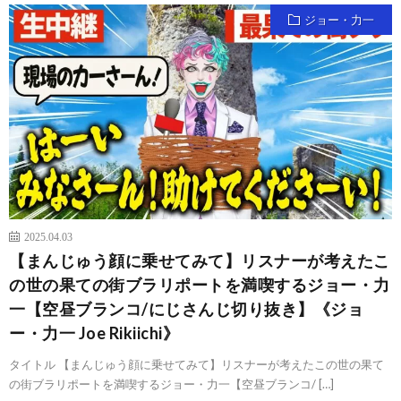
ジョー・力一
2025.04.03
【まんじゅう顔に乗せてみて】リスナーが考えたこ
の世の果ての街ブラリポートを満喫するジョー・力
一【空昼ブランコ/にじさんじ切り抜き】《ジョ
ー・力一 Joe Rikiichi》
タイトル 【まんじゅう顔に乗せてみて】リスナーが考えたこの世の果て
の街ブラリポートを満喫するジョー・力一【空昼ブランコ/ […]