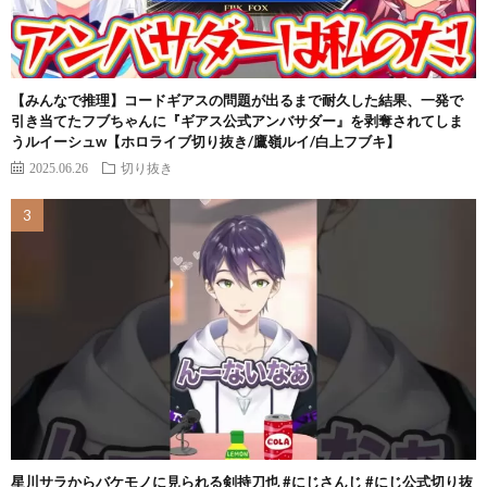
【みんなで推理】コードギアスの問題が出るまで耐久した結果、一発で
引き当てたフブちゃんに『ギアス公式アンバサダー』を剥奪されてしま
うルイーシュw【ホロライブ切り抜き/鷹嶺ルイ/白上フブキ】
2025.06.26
切り抜き
星川サラからバケモノに見られる剣持刀也 #にじさんじ #にじ公式切り抜