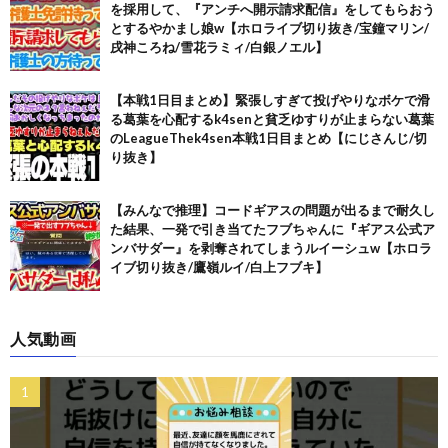
を採用して、『アンチへ開示請求配信』をしてもらおう
とするやかまし娘w【ホロライブ切り抜き/宝鐘マリン/
戌神ころね/雪花ラミィ/白銀ノエル】
【本戦1日目まとめ】緊張しすぎて投げやりなボケで滑
る葛葉を心配するk4senと貧乏ゆすりが止まらない葛葉
のLeagueThek4sen本戦1日目まとめ【にじさんじ/切
り抜き】
【みんなで推理】コードギアスの問題が出るまで耐久し
た結果、一発で引き当てたフブちゃんに『ギアス公式ア
ンバサダー』を剥奪されてしまうルイーシュw【ホロラ
イブ切り抜き/鷹嶺ルイ/白上フブキ】
人気動画