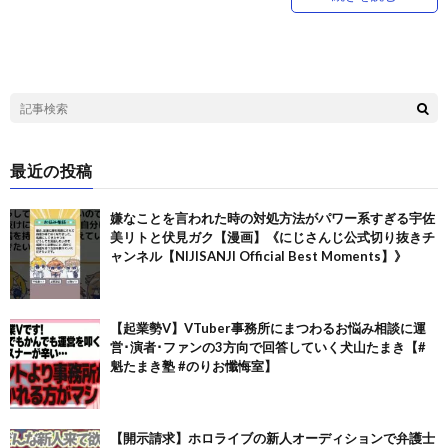
最近の投稿
嫌なことを言われた時の対処方法がパワー系すぎる宇佐
美リトと伏見ガク【漫画】《にじさんじ公式切り抜きチ
ャンネル【NIJISANJI Official Best Moments】》
【起業勢V】VTuber事務所にまつわるお悩み相談に運
営･演者･ファンの3方向で回答していく犬山たまき【#
魁たまき塾 #のりお懺悔室】
【開示請求】ホロライブの新人オーディションで弁護士