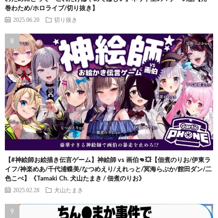
巻わため/ホロライブ/切り抜き】
2025.06.20
切り抜き
【#神絵師お絵描き伝言ゲーム】神絵師 vs 画伯👊💥【佃煮のりお/伊東ラ
イフ/神楽めあ/千代浦蝶美/なつめえり/えれっと/冥海らぶか/館田ダン/二
色こぺ】《Tamaki Ch. 犬山たまき / 佃煮のりお》
2025.02.28
犬山たまき